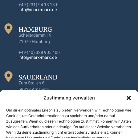
+49 (231) 94 13 13-0
info@marx-marx.de
HAMBURG
Schellerdamm 19
21079 Hamburg
+49 (40) 328 905 400
info@marx-marx.de
SAUERLAND
Zum Stollen 6
59823 Arnsberg
Zustimmung verwalten
+49 (231) 94 13 13 0
info@marx-marx.de
Um dir ein optimales Erlebnis zu bieten, verwenden wir Technologien wie
Cookies, um Geräteinformationen zu speichern und/oder darauf
zuzugreifen. Wenn du diesen Technologien zustimmst, können wir Daten
HANNOVER
wie das Surfverhalten oder eindeutige IDs auf dieser Website verarbeiten.
Papenstieg 5
Wenn du deine Zustimmung nicht erteilst oder zurückziehst, können
30171 Hannover
bestimmte Merkmale und Funktionen beeinträchtigt werden.