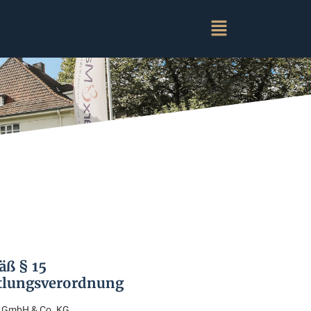
äß § 15
tlungsverordnung
r GmbH & Co. KG