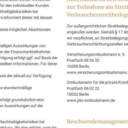
für den individuellen Kunden
zur Teilnahme am Strei
haltigkeitsrisiken bei
Verbraucherstreitbeile
rs informiert dieser mit dessen
Zur außergerichtlichen Streitbeil
eines möglichen Abschlusses
angerufen werden. Gemäß § 17 Abs
wir verpflichtet, an Streitbeilegun
Verbraucherschlichtungsstellen te
teiligen Auswirkungen von
ren der Finanzmarkteilnehmer
Versicherungsombudsmann e. V.
htigung erfolgt ggf. auf Basis der
Postfach 08 06 32
ellten Informationen. Für deren
10006 Berlin,
www.versicherungsombudsmann.
is der aktuell zur Verfügung
Ombudsmann für die private Krank
ine standartmäßige
Postfach 06 02 22
10052 Berlin
folgt grundsätzlich eine
www.pkv-ombudsmann.de
hen Auswirkungen auf die
Beschwerdemanagemen
Nachhaltigkeitsrisiken bei
ttlung. Wo dies erfolgt, wird die