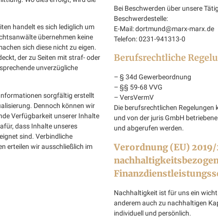
Bei Beschwerden über unsere Tätig
Beschwerdestelle:
ten handelt es sich lediglich um
E-Mail: dortmund@marx-marx.de
echtsanwälte übernehmen keine
Telefon: 0231-941313-0
machen sich diese nicht zu eigen.
Berufsrechtliche Regel
eckt, der zu Seiten mit straf- oder
ntsprechende unverzügliche
– § 34d Gewerbeordnung
– §§ 59-68 VVG
nformationen sorgfältig erstellt
– VersVermV
alisierung. Dennoch können wir
Die berufsrechtlichen Regelungen 
fende Verfügbarkeit unserer Inhalte
und von der juris GmbH betrieben
afür, dass Inhalte unseres
und abgerufen werden.
ignet sind. Verbindliche
Verordnung (EU) 2019/
erteilen wir ausschließlich im
nachhaltigkeitsbezogen
Finanzdienstleistungss
Nachhaltigkeit ist für uns ein wic
anderem auch zu nachhaltigen Kap
individuell und persönlich.