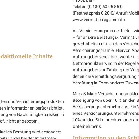
11052 Berlin
Telefon (0 180) 60 05 85 0
(Festnetzpreis 0,20 €/ Anruf; Mob
www.vermittlerregister.info
Als Versicherungsmakler bieten wi
– für unsere Beratungs-, Vermittlu
gewohnheitsrechtlich das Versiche
Versicherungsprämie. Hiervon Ab
edaktionelle Inhalte
Auftraggeber vereinbart werden. 
Nettoprodukten wird in der Regel 
Auftraggeber zur Zahlung der Verg
denen die Vermittlungsvergütung ni
Vergütung in Form anderer Zuwend
Marx & Marx Versicherungsmakler G
Beteiligung von über 10 % an den 
ften und Versicherungsprodukten
Versicherungsunternehmens. Ein
lten Informationen berücksichtigt.
eines Versicherungsunternehmens hä
hung von Nachhaltigkeitsrisiken in
10% an den Stimmrechten oder am 
gf. nicht angeboten.
Unternehmens.
duellen Beratung wird gesondert
Information zu den Sch
eitsrisiken bei der Investmen-