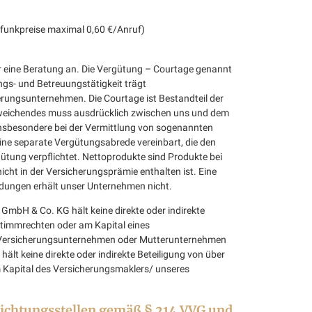
ilfunkpreise maximal 0,60 €/Anruf)
r eine Beratung an. Die Vergütung – Courtage genannt
ngs- und Betreuungstätigkeit trägt
rungsunternehmen. Die Courtage ist Bestandteil der
weichendes muss ausdrücklich zwischen uns und dem
Insbesondere bei der Vermittlung von sogenannten
eine separate Vergütungsabrede vereinbart, die den
ütung verpflichtet. Nettoprodukte sind Produkte bei
cht in der Versicherungsprämie enthalten ist. Eine
ungen erhält unser Unternehmen nicht.
mbH & Co. KG hält keine direkte oder indirekte
Stimmrechten oder am Kapital eines
 Versicherungsunternehmen oder Mutterunternehmen
lt keine direkte oder indirekte Beteiligung von über
Kapital des Versicherungsmaklers/ unseres
lichtungsstellen gemäß § 214 VVG und